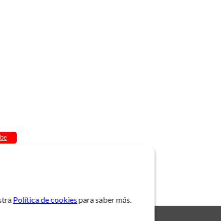
be
stra
Política de cookies
para saber más.