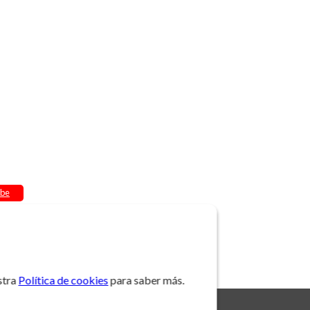
be
stra
Política de cookies
para saber más.