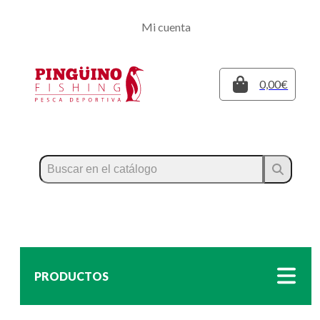
Regístrate
Mi cuenta
Inicia sesión
Cerrar
0,00€
PRODUCTOS