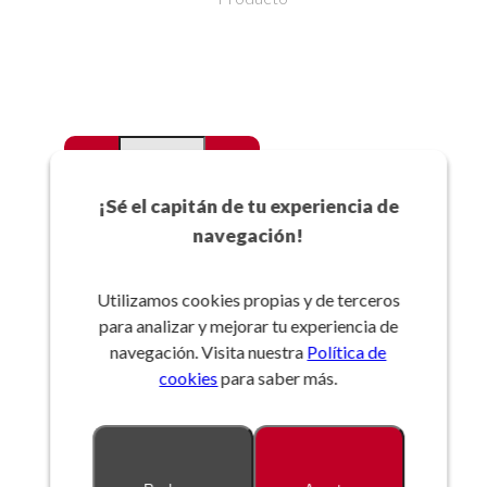
-
+
Favoritos
¡Sé el capitán de tu experiencia de
navegación!
Añadir a la cesta
Utilizamos cookies propias y de terceros
para analizar y mejorar tu experiencia de
Referencia:
navegación. Visita nuestra
Política de
cookies
para saber más.
Descripción