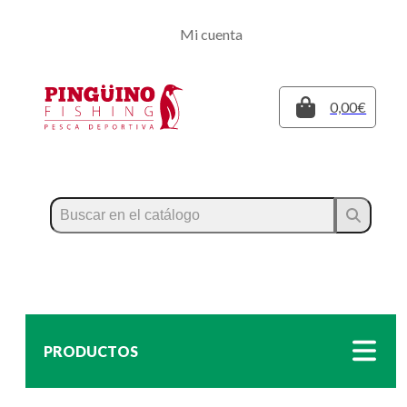
Regístrate
Mi cuenta
Inicia sesión
Cerrar
0,00€
PRODUCTOS