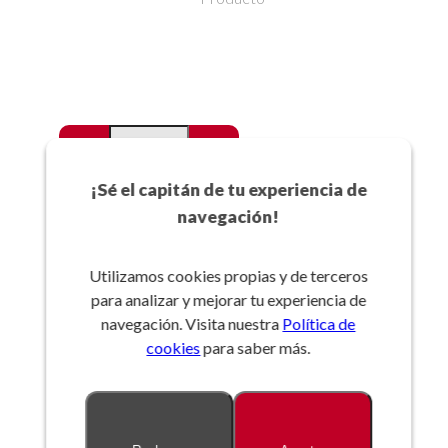
-
+
Favoritos
¡Sé el capitán de tu experiencia de
navegación!
Añadir a la cesta
Utilizamos cookies propias y de terceros
para analizar y mejorar tu experiencia de
Referencia:
navegación. Visita nuestra
Política de
cookies
para saber más.
Descripción