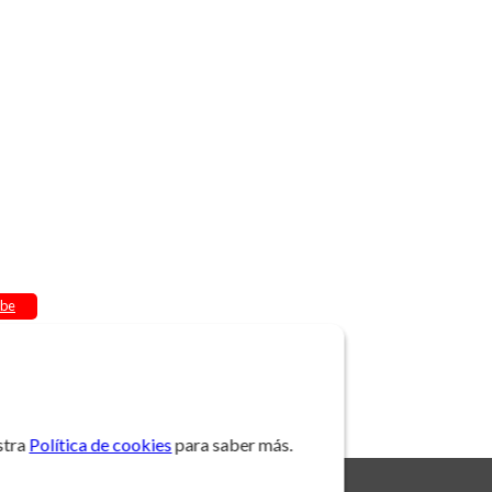
be
stra
Política de cookies
para saber más.