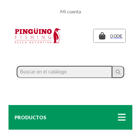
Regístrate
Mi cuenta
Inicia sesión
Cerrar
0,00€
PRODUCTOS