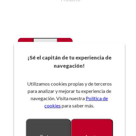
-
+
Favoritos
¡Sé el capitán de tu experiencia de
navegación!
Añadir a la cesta
Utilizamos cookies propias y de terceros
para analizar y mejorar tu experiencia de
Referencia:
navegación. Visita nuestra
Política de
cookies
para saber más.
Descripción