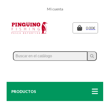
Regístrate
Mi cuenta
Inicia sesión
Cerrar
0,00€
PRODUCTOS