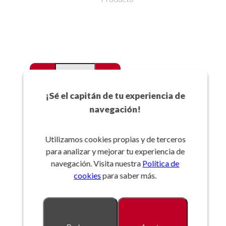
-
+
Favoritos
¡Sé el capitán de tu experiencia de
navegación!
Añadir a la cesta
Utilizamos cookies propias y de terceros
para analizar y mejorar tu experiencia de
Referencia:
navegación. Visita nuestra
Política de
cookies
para saber más.
Descripción