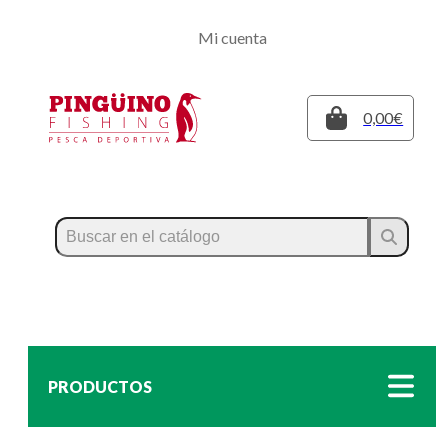
Regístrate
Mi cuenta
Inicia sesión
Cerrar
0,00€
PRODUCTOS