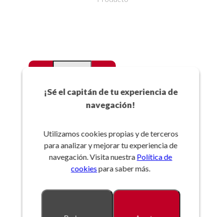
-
+
Favoritos
¡Sé el capitán de tu experiencia de
navegación!
Añadir a la cesta
Utilizamos cookies propias y de terceros
para analizar y mejorar tu experiencia de
Referencia:
navegación. Visita nuestra
Política de
cookies
para saber más.
Descripción