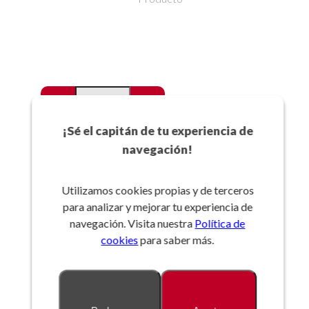
-
+
Favoritos
¡Sé el capitán de tu experiencia de
navegación!
Añadir a la cesta
Utilizamos cookies propias y de terceros
para analizar y mejorar tu experiencia de
Referencia:
navegación. Visita nuestra
Política de
cookies
para saber más.
Descripción