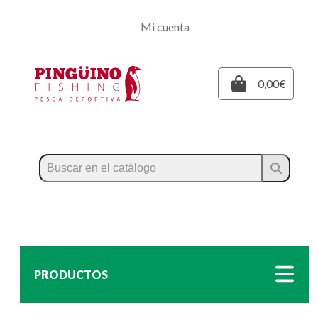
Regístrate
Mi cuenta
Inicia sesión
Cerrar
0,00€
PRODUCTOS