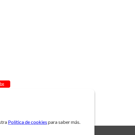
be
stra
Política de cookies
para saber más.