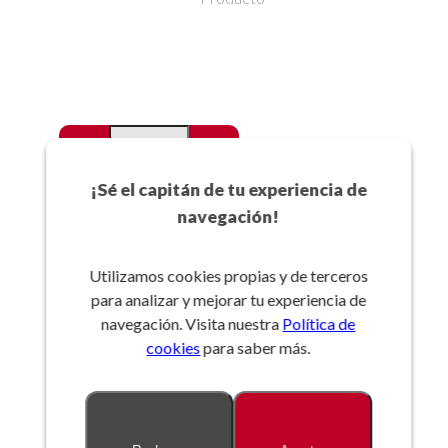
-
+
Favoritos
¡Sé el capitán de tu experiencia de
navegación!
Añadir a la cesta
Utilizamos cookies propias y de terceros
para analizar y mejorar tu experiencia de
Referencia:
navegación. Visita nuestra
Política de
cookies
para saber más.
Descripción