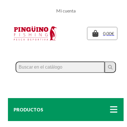
Regístrate
Mi cuenta
Inicia sesión
Cerrar
0,00€
PRODUCTOS