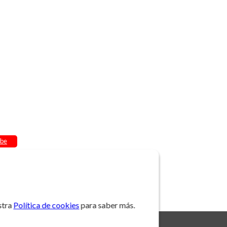
be
stra
Política de cookies
para saber más.