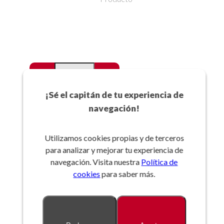
-
+
Favoritos
¡Sé el capitán de tu experiencia de
navegación!
Añadir a la cesta
Utilizamos cookies propias y de terceros
para analizar y mejorar tu experiencia de
Referencia:
navegación. Visita nuestra
Política de
cookies
para saber más.
Descripción