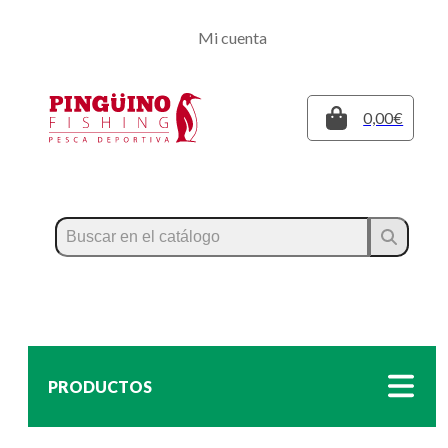
Regístrate
Mi cuenta
Inicia sesión
Cerrar
0,00€
PRODUCTOS