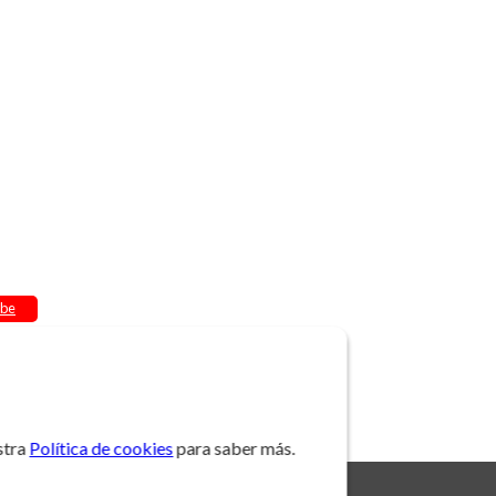
be
stra
Política de cookies
para saber más.