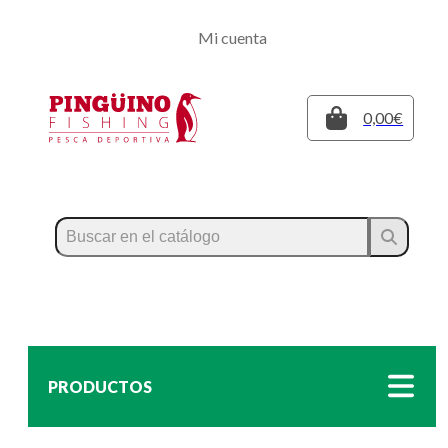
Regístrate
Mi cuenta
Inicia sesión
Cerrar
0,00€
PRODUCTOS