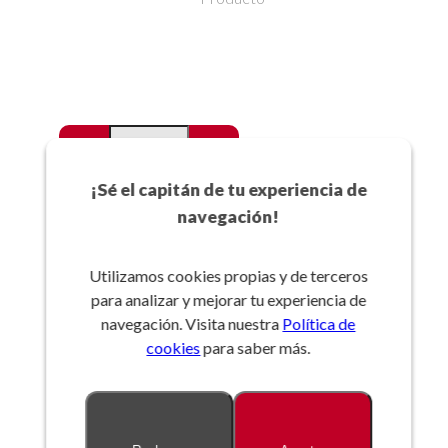
-
+
Favoritos
¡Sé el capitán de tu experiencia de
navegación!
Añadir a la cesta
Utilizamos cookies propias y de terceros
para analizar y mejorar tu experiencia de
Referencia:
navegación. Visita nuestra
Política de
cookies
para saber más.
Descripción