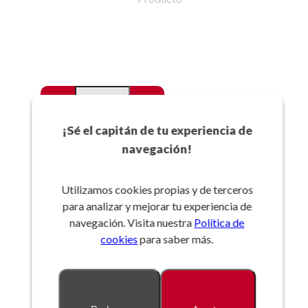
-
+
Favoritos
¡Sé el capitán de tu experiencia de
navegación!
Añadir a la cesta
Utilizamos cookies propias y de terceros
para analizar y mejorar tu experiencia de
Referencia:
navegación. Visita nuestra
Política de
cookies
para saber más.
Descripción