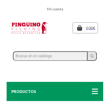
Regístrate
Mi cuenta
Inicia sesión
Cerrar
0,00€
PRODUCTOS