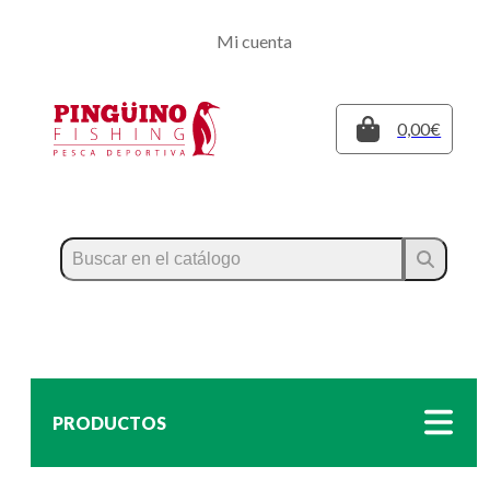
Regístrate
Mi cuenta
Inicia sesión
Cerrar
0,00€
PRODUCTOS