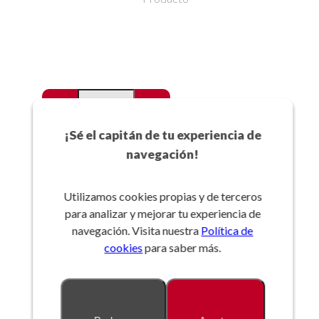
-
+
Favoritos
¡Sé el capitán de tu experiencia de
navegación!
Añadir a la cesta
Utilizamos cookies propias y de terceros
para analizar y mejorar tu experiencia de
Referencia:
navegación. Visita nuestra
Política de
cookies
para saber más.
Descripción