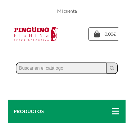
Regístrate
Mi cuenta
Inicia sesión
Cerrar
0,00€
PRODUCTOS