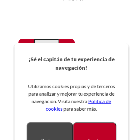
-
+
Favoritos
¡Sé el capitán de tu experiencia de
navegación!
Añadir a la cesta
Utilizamos cookies propias y de terceros
para analizar y mejorar tu experiencia de
Referencia:
navegación. Visita nuestra
Política de
cookies
para saber más.
Descripción