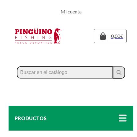
Regístrate
Mi cuenta
Inicia sesión
Cerrar
0,00€
PRODUCTOS