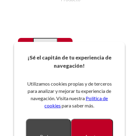
-
+
Favoritos
¡Sé el capitán de tu experiencia de
navegación!
Añadir a la cesta
Utilizamos cookies propias y de terceros
para analizar y mejorar tu experiencia de
Referencia:
navegación. Visita nuestra
Política de
cookies
para saber más.
Descripción