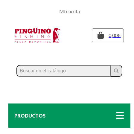
Regístrate
Mi cuenta
Inicia sesión
Cerrar
0,00€
PRODUCTOS