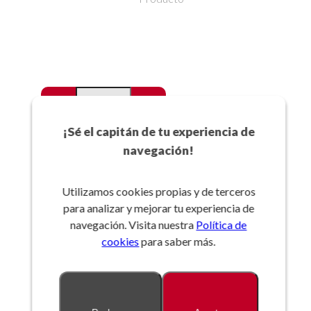
-
+
Favoritos
¡Sé el capitán de tu experiencia de
navegación!
Añadir a la cesta
Utilizamos cookies propias y de terceros
para analizar y mejorar tu experiencia de
Referencia:
navegación. Visita nuestra
Política de
cookies
para saber más.
Descripción