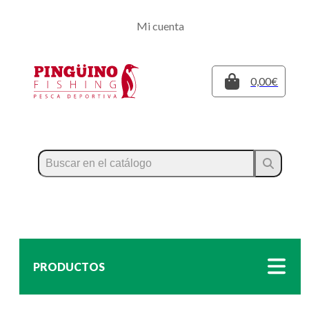
Regístrate
Mi cuenta
Inicia sesión
Cerrar
0,00€
PRODUCTOS