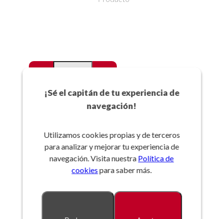
-
+
Favoritos
¡Sé el capitán de tu experiencia de
navegación!
Añadir a la cesta
Utilizamos cookies propias y de terceros
para analizar y mejorar tu experiencia de
Referencia:
navegación. Visita nuestra
Política de
cookies
para saber más.
Descripción