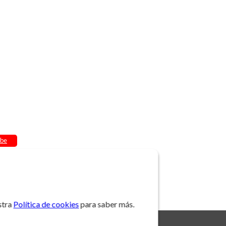
be
stra
Política de cookies
para saber más.