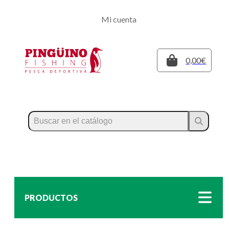
Regístrate
Mi cuenta
Inicia sesión
Cerrar
0,00€
PRODUCTOS