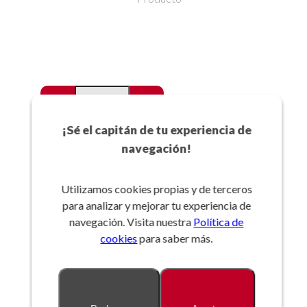
-
+
Favoritos
¡Sé el capitán de tu experiencia de
navegación!
Añadir a la cesta
Utilizamos cookies propias y de terceros
para analizar y mejorar tu experiencia de
Referencia:
navegación. Visita nuestra
Política de
cookies
para saber más.
Descripción