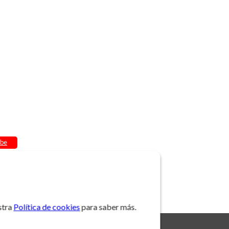
be
stra
Política de cookies
para saber más.