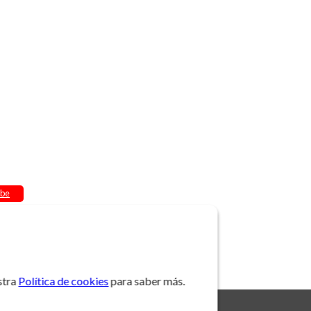
be
stra
Política de cookies
para saber más.