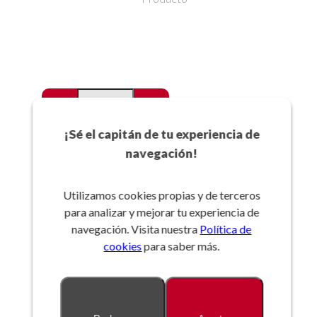
-
+
Favoritos
¡Sé el capitán de tu experiencia de
navegación!
Añadir a la cesta
Utilizamos cookies propias y de terceros
para analizar y mejorar tu experiencia de
Referencia:
navegación. Visita nuestra
Política de
cookies
para saber más.
Descripción