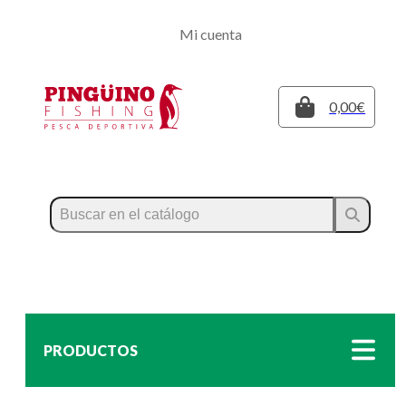
Regístrate
Mi cuenta
Inicia sesión
Cerrar
0,00€
PRODUCTOS