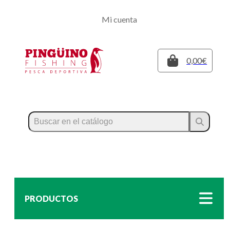
Regístrate
Mi cuenta
Inicia sesión
Cerrar
0,00€
PRODUCTOS