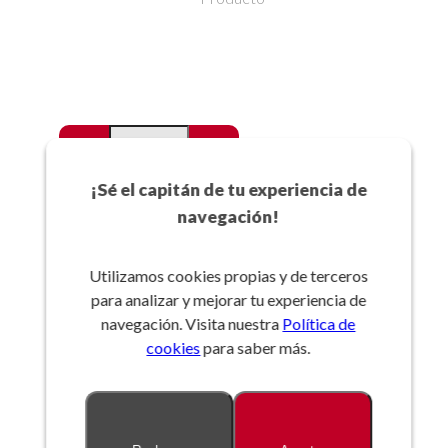
-
+
Favoritos
¡Sé el capitán de tu experiencia de
navegación!
Añadir a la cesta
Utilizamos cookies propias y de terceros
para analizar y mejorar tu experiencia de
Referencia:
navegación. Visita nuestra
Política de
cookies
para saber más.
Descripción