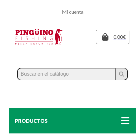
Regístrate
Mi cuenta
Inicia sesión
Cerrar
0,00€
PRODUCTOS