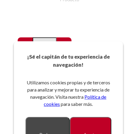
-
+
Favoritos
¡Sé el capitán de tu experiencia de
navegación!
Añadir a la cesta
Utilizamos cookies propias y de terceros
para analizar y mejorar tu experiencia de
Referencia:
navegación. Visita nuestra
Política de
cookies
para saber más.
Descripción