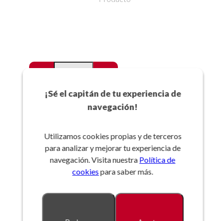
-
+
Favoritos
¡Sé el capitán de tu experiencia de
navegación!
Añadir a la cesta
Utilizamos cookies propias y de terceros
para analizar y mejorar tu experiencia de
Referencia:
navegación. Visita nuestra
Política de
cookies
para saber más.
Descripción