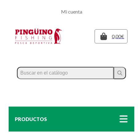
Regístrate
Mi cuenta
Inicia sesión
Cerrar
0,00€
PRODUCTOS