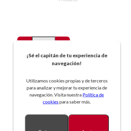
-
+
Favoritos
¡Sé el capitán de tu experiencia de
navegación!
Añadir a la cesta
Utilizamos cookies propias y de terceros
para analizar y mejorar tu experiencia de
Referencia:
navegación. Visita nuestra
Política de
cookies
para saber más.
Descripción