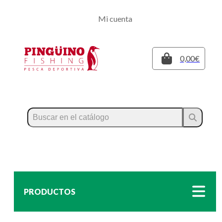
Regístrate
Mi cuenta
Inicia sesión
Cerrar
0,00€
PRODUCTOS