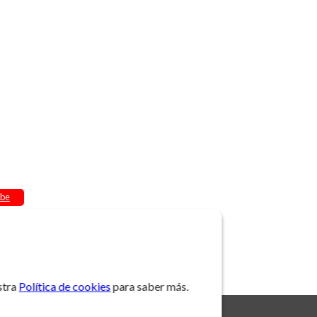
be
stra
Política de cookies
para saber más.