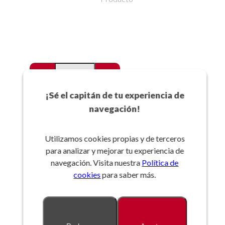
-
+
Favoritos
¡Sé el capitán de tu experiencia de
navegación!
Añadir a la cesta
Utilizamos cookies propias y de terceros
para analizar y mejorar tu experiencia de
Referencia:
navegación. Visita nuestra
Política de
cookies
para saber más.
Descripción