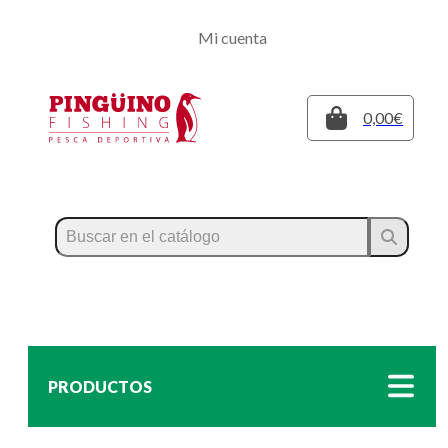
Regístrate
Mi cuenta
Inicia sesión
Cerrar
0,00€
PRODUCTOS