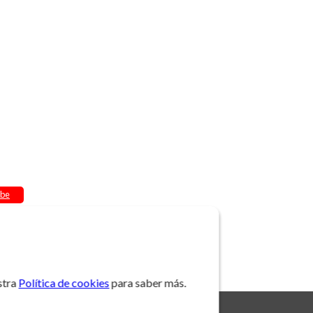
be
stra
Política de cookies
para saber más.