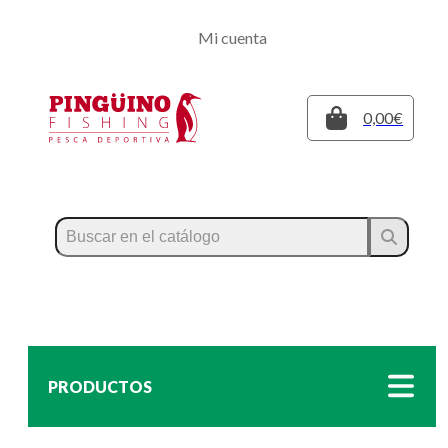
Regístrate
Mi cuenta
Inicia sesión
Cerrar
0,00€
PRODUCTOS