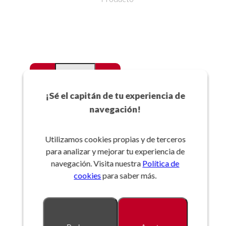
-
+
Favoritos
¡Sé el capitán de tu experiencia de
navegación!
Añadir a la cesta
Utilizamos cookies propias y de terceros
para analizar y mejorar tu experiencia de
Referencia:
navegación. Visita nuestra
Política de
cookies
para saber más.
Descripción