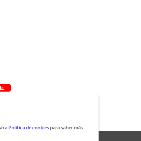
be
stra
Política de cookies
para saber más.