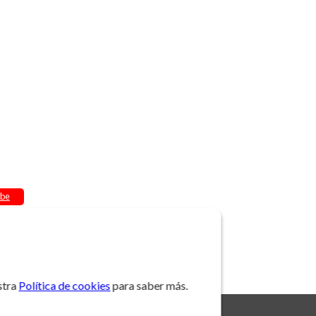
be
stra
Política de cookies
para saber más.