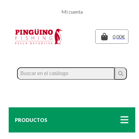
Regístrate
Mi cuenta
Inicia sesión
Cerrar
0,00€
PRODUCTOS