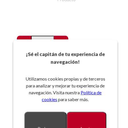
-
+
Favoritos
¡Sé el capitán de tu experiencia de
navegación!
Añadir a la cesta
Utilizamos cookies propias y de terceros
para analizar y mejorar tu experiencia de
Referencia:
navegación. Visita nuestra
Política de
cookies
para saber más.
Descripción