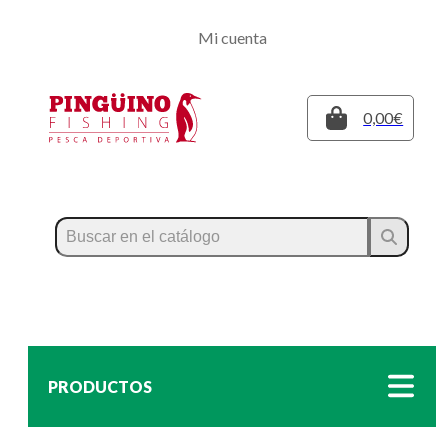
Regístrate
Mi cuenta
Inicia sesión
Cerrar
0,00€
PRODUCTOS