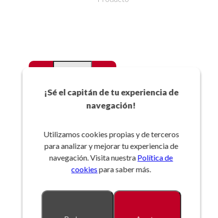
-
+
Favoritos
¡Sé el capitán de tu experiencia de
navegación!
Añadir a la cesta
Utilizamos cookies propias y de terceros
para analizar y mejorar tu experiencia de
Referencia:
navegación. Visita nuestra
Política de
cookies
para saber más.
Descripción