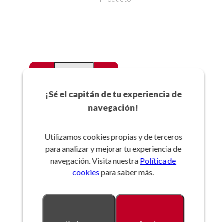
-
+
Favoritos
¡Sé el capitán de tu experiencia de
navegación!
Añadir a la cesta
Utilizamos cookies propias y de terceros
para analizar y mejorar tu experiencia de
Referencia:
navegación. Visita nuestra
Política de
cookies
para saber más.
Descripción