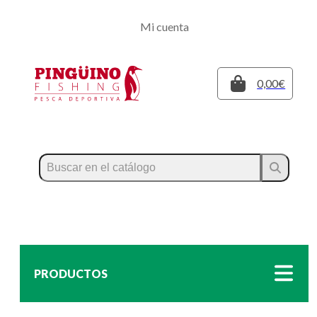
Regístrate
Mi cuenta
Inicia sesión
Cerrar
0,00€
PRODUCTOS