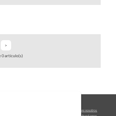
>
e
0
artículo(s)
Sobre nosotros
Dónde estamos