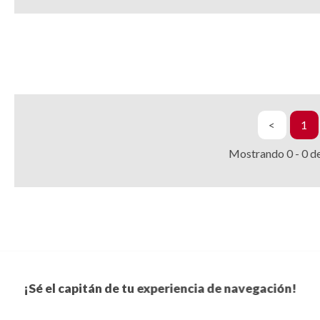
<
1
Mostrando
0
-
0
d
¡Sé el capitán de tu experiencia de navegación!
Suscríbete a nuestro boletín