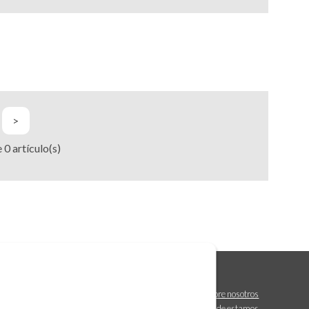
>
e
0
artículo(s)
Sobre nosotros
Dónde estamos