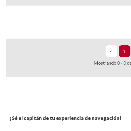
<
1
Mostrando
0
-
0
d
¡Sé el capitán de tu experiencia de navegación!
Suscríbete a nuestro boletín