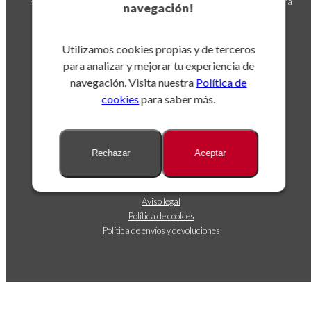
Puedes darte de baja en cualquier momento. Para ello, consulta nuestra
navegación!
información de contacto en el aviso legal.
Utilizamos cookies propias y de terceros
para analizar y mejorar tu experiencia de
navegación. Visita nuestra
Política de
cookies
para saber más.
Sobre nosotros
Rechazar
Aceptar
Dónde estamos
Contáctanos
Seguimiento de envíos
Aviso legal
Política de cookies
Política de envíos y devoluciones