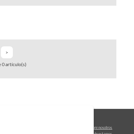
>
e
0
artículo(s)
Sobre nosotros
Dónde estamos