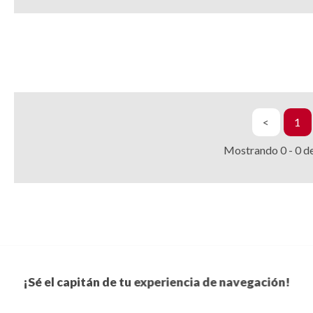
<
1
Mostrando
0
-
0
d
¡Sé el capitán de tu experiencia de navegación!
Suscríbete a nuestro boletín