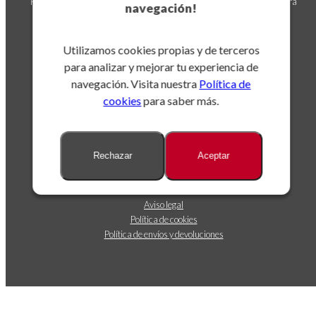
Puedes darte de baja en cualquier momento. Para ello, consulta nuestra
navegación!
información de contacto en el aviso legal.
Utilizamos cookies propias y de terceros
para analizar y mejorar tu experiencia de
navegación. Visita nuestra
Política de
cookies
para saber más.
Sobre nosotros
Rechazar
Aceptar
Dónde estamos
Contáctanos
Seguimiento de envíos
Aviso legal
Política de cookies
Política de envíos y devoluciones