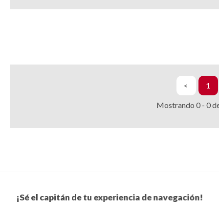
<
1
Mostrando
0
-
0
d
¡Sé el capitán de tu experiencia de navegación!
Suscríbete a nuestro boletín