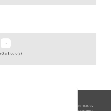
>
e
0
artículo(s)
Sobre nosotros
Dónde estamos