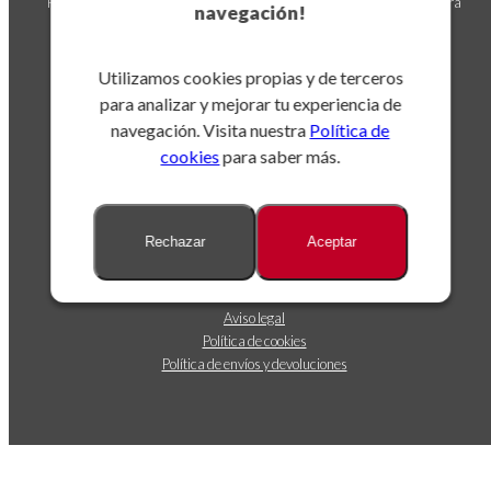
Puedes darte de baja en cualquier momento. Para ello, consulta nuestra
navegación!
información de contacto en el aviso legal.
Utilizamos cookies propias y de terceros
para analizar y mejorar tu experiencia de
navegación. Visita nuestra
Política de
cookies
para saber más.
Sobre nosotros
Rechazar
Aceptar
Dónde estamos
Contáctanos
Seguimiento de envíos
Aviso legal
Política de cookies
Política de envíos y devoluciones