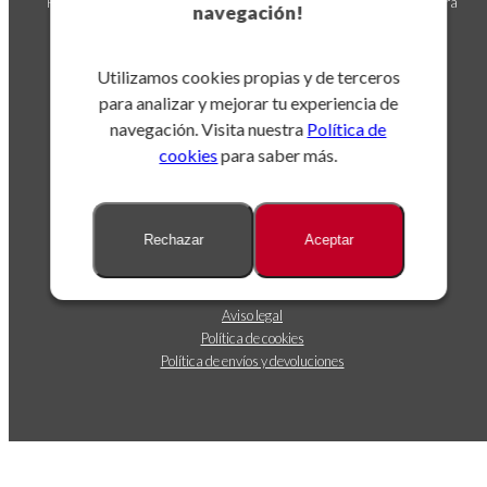
Puedes darte de baja en cualquier momento. Para ello, consulta nuestra
navegación!
información de contacto en el aviso legal.
Utilizamos cookies propias y de terceros
para analizar y mejorar tu experiencia de
navegación. Visita nuestra
Política de
cookies
para saber más.
Sobre nosotros
Rechazar
Aceptar
Dónde estamos
Contáctanos
Seguimiento de envíos
Aviso legal
Política de cookies
Política de envíos y devoluciones