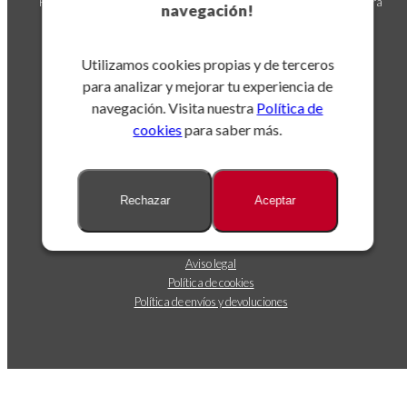
Puedes darte de baja en cualquier momento. Para ello, consulta nuestra
navegación!
información de contacto en el aviso legal.
Utilizamos cookies propias y de terceros
para analizar y mejorar tu experiencia de
navegación. Visita nuestra
Política de
cookies
para saber más.
Sobre nosotros
Rechazar
Aceptar
Dónde estamos
Contáctanos
Seguimiento de envíos
Aviso legal
Política de cookies
Política de envíos y devoluciones