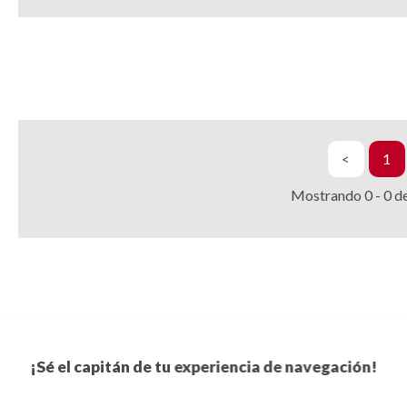
<
1
Mostrando
0
-
0
d
¡Sé el capitán de tu experiencia de navegación!
Suscríbete a nuestro boletín