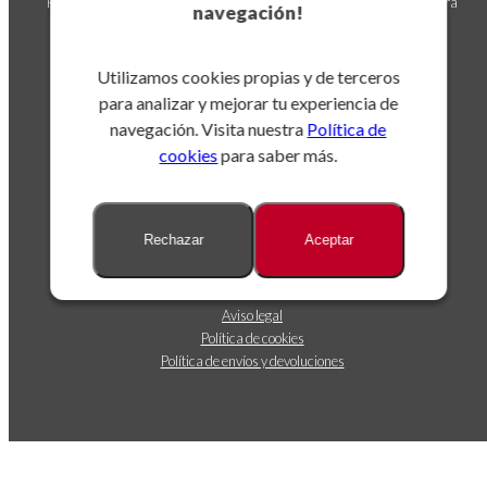
Puedes darte de baja en cualquier momento. Para ello, consulta nuestra
navegación!
información de contacto en el aviso legal.
Utilizamos cookies propias y de terceros
para analizar y mejorar tu experiencia de
navegación. Visita nuestra
Política de
cookies
para saber más.
Sobre nosotros
Rechazar
Aceptar
Dónde estamos
Contáctanos
Seguimiento de envíos
Aviso legal
Política de cookies
Política de envíos y devoluciones